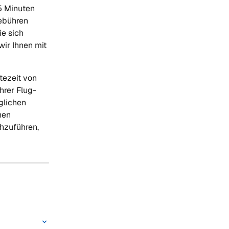
5 Minuten 
Gebühren 
e sich 
ir Ihnen mit 
ezeit von 
hrer Flug- 
glichen 
hen 
hzuführen, 