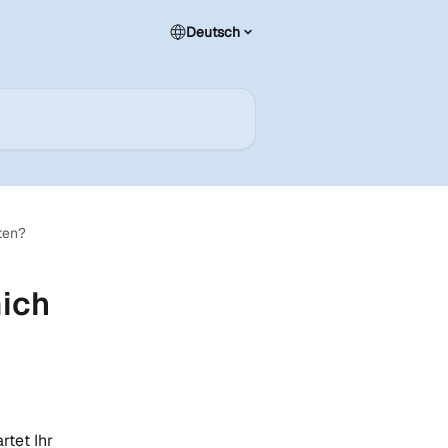
Deutsch
ten?
mich
tet Ihr 