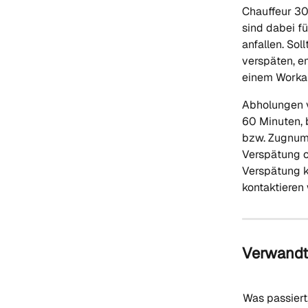
Chauffeur 30 
sind dabei fü
anfallen. Sol
verspäten, em
einem Workar
Abholungen v
60 Minuten, b
bzw. Zugnumm
Verspätung o
Verspätung k
kontaktieren 
Verwandte
Was passiert